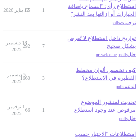
استطلاع رأي: "السماح بإضافة
1
65
12 يناير 2026
الخيارات أو إزالتها بعد النشر"
ترجمات
polls
تواريخ داخل استطلاع لا تُعرض
18 ديسمبر
بشكل صحيح
292
7
2025
خلل
pr-welcome
,
polls
كيف تخصص ألوان مخطط
5 ديسمبر
الفطيرة في الاستطلاع؟
1660
3
2025
الدعم
polls
تحديث لمنشور الموضوع
1 نوفمبر
مرفوض عند وجود استطلاع
66
1
2025
خلل
polls
استطلاعات "الاختيار حسب