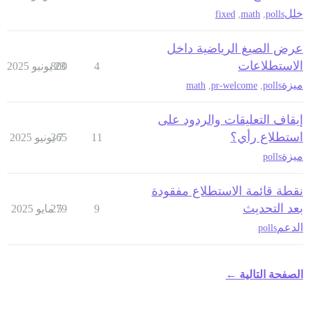
خلل
fixed
,
math
,
polls
عرض الصيغ الرياضية داخل
الاستطلاعات
4
23 يونيو 2025
800
ميزة
math
,
pr-welcome
,
polls
إيقاف التعليقات والردود على
استطلاع رأي؟
11
7 يونيو 2025
365
ميزة
polls
نقطة قائمة الاستطلاع مفقودة
بعد التحديث
9
5 مايو 2025
279
الدعم
polls
الصفحة التالية ←