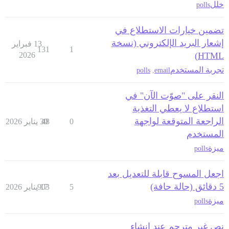
خلل
polls
تضمين خيارات الاستطلاع في
إشعار البريد الإلكتروني (نسخة
13 فبراير
131
1
2026
HTML)
تجربة المستخدم
polls
,
email
النقر على "صوّت الآن" في
استطلاع لا يعطي التغذية
الراجعة المتوقعة لواجهة
0
48
30 يناير 2026
المستخدم
ميزة
polls
اجعل المسوح قابلة للتعديل بعد
5 دقائق (حالة حافة)
5
17 يناير 2026
903
ميزة
polls
نص غير مترجم عند إنشاء