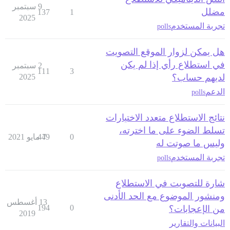
9 سبتمبر
مضلل
137
1
2025
تجربة المستخدم
polls
هل يمكن لزوار الموقع التصويت
في استطلاع رأي إذا لم يكن
2 سبتمبر
111
3
لديهم حساب؟
2025
الدعم
polls
نتائج الاستطلاع متعدد الاختيارات
تسلط الضوء على ما اخترته،
0
7 مايو 2021
449
وليس ما صوتت له
تجربة المستخدم
polls
شارة للتصويت في الاستطلاع
ومنشور الموضوع مع الحد الأدنى
13 أغسطس
194
0
من الإعجابات؟
2019
البيانات والتقارير