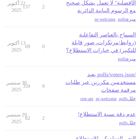
الأفضلية" لا تعمل بشكل صحيح
22 أكتوبر
137
2
مع الرسوم البيانية الدائرية
2025
ميزة
pr-welcome
,
polls
السماح بالعناصر التفاعلية
(روابط/مرتكزات، صور قابلة
13 أكتوبر
69
0
للتكبير) في خيارات الاستطلاع؟
2025
ميزة
polls
/polls/voters.json يعيد
مستخدمين مكررين عبر طلبات
30 سبتمبر
359
9
مرقمة صفحات
2025
خلل
rest-api
,
pr-welcome
,
polls
عدم دقة نسبة الاستطلاع!
29 سبتمبر
82
2
2025
خلل
polls
النص الديناميكي للاستطلاع