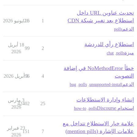
تحديث عناوين URL داخل
استطلاع بعد تغيير شبكة CDN
1
21 يونيو 2026
116
الدعم
polls
استطلاع رأي للدردشة
18 أبريل
99
2
2026
ميزة
chat
,
polls
خطأ NoMethodError في إضافة
التصويت
4
3 أبريل 2026
96
الدعم
bug
,
polls
,
unsupported-install
إنشاء وإدارة الاستطلاعات
3 مارس
42402
25
2026
استخدام Discourse
how-to
,
polls
علامة خيار الاستطلاع تتداخل مع
23 فبراير
علامات الإشارة (mention pills)
151
7
2026