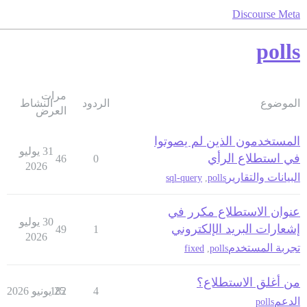
Discourse Meta
polls
مرات
الموضوع
الردود
النشاط
العرض
المستخدمون الذين لم يصوتوا
31 يوليو
في استطلاع الرأي
46
0
2026
البيانات والتقارير
sql-query
,
polls
عنوان الاستطلاع مكرر في
30 يوليو
إشعارات البريد الإلكتروني
49
1
2026
تجربة المستخدم
fixed
,
polls
من أغلق الاستطلاع؟
4
25 يونيو 2026
182
الدعم
polls