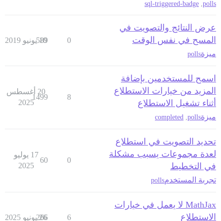
sql-triggered-badge
,
polls
عرض النتائج والتصويت في
المسح في نفس الوقت
0
10 يونيو 2019
589
ميزة
polls
اسمح للمستخدمين بإضافة
المزيد من خيارات الاستطلاع
20 أغسطس
1499
8
أثناء تشغيل الاستطلاع
2025
ميزة
completed
,
polls
تحديد التصويت في استطلاع
لعدة مجموعات يسبب مشكلة
17 يوليو
60
0
في التخطيط
2025
تجربة المستخدم
polls
MathJax لا يعمل في خيارات
الاستطلاع
6
26 يونيو 2025
266