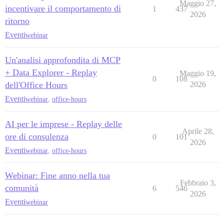
Maggio 27,
incentivare il comportamento di
1
437
2026
ritorno
Eventi
webinar
Un'analisi approfondita di MCP
+ Data Explorer - Replay
Maggio 19,
0
108
dell'Office Hours
2026
Eventi
webinar
,
office-hours
AI per le imprese - Replay delle
Aprile 28,
ore di consulenza
0
101
2026
Eventi
webinar
,
office-hours
Webinar: Fine anno nella tua
Febbraio 3,
comunità
6
546
2026
Eventi
webinar