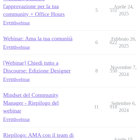
l'approvazione per la tua
Aprile 24,
5
551
community + Office Hours
2025
Eventi
webinar
Webinar: Ama la tua comunità
Febbraio 26,
6
622
2025
Eventi
webinar
[Webinar] Chiedi tutto a
Novembre 7,
Discourse: Edizione Designer
8
550
2024
Eventi
webinar
Mindset del Community
Manager - Riepilogo del
Settembre 6,
11
918
webinar
2024
Eventi
webinar
Riepilogo: AMA con il team di
Aprile 15,