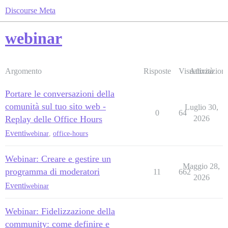
Discourse Meta
webinar
Argomento
Risposte
Visualizzazioni
Attività
Portare le conversazioni della
comunità sul tuo sito web -
Luglio 30,
0
64
Replay delle Office Hours
2026
Eventi
webinar
,
office-hours
Webinar: Creare e gestire un
Maggio 28,
programma di moderatori
11
662
2026
Eventi
webinar
Webinar: Fidelizzazione della
community: come definire e