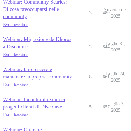
Webinar: Community Scaries:
Di cosa preoccuparsi nelle
Novembre 7,
3
480
community
2025
Eventi
webinar
Webinar: Migrazione da Khoros
Luglio 31,
a Discourse
5
844
2025
Eventi
webinar
Webinar: far crescere e
Luglio 24,
mantenere la propria community
8
661
2025
Eventi
webinar
Webinar: Incontra il team dei
Luglio 7,
progetti clienti di Discourse
5
657
2025
Eventi
webinar
Webinar: Ottenere