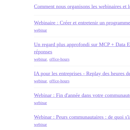
Comment nous organisons les webinaires et l
Webinaire : Créer et entretenir un programm
webinar
Un regard plus approfondi sur MCP + Data Ex
réponses
webinar
,
office-hours
IA pour les entreprises - Replay des heures d
webinar
,
office-hours
Webinar : Fin d'année dans votre communaut
webinar
Webinar : Peurs communautaires : de quoi s'
webinar