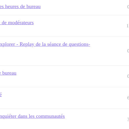
es heures de bureau
e de modérateurs
1
plorer - Replay de la séance de questions-
e bureau
é
inquiéter dans les communautés