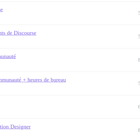
se
ents de Discourse
munauté
ommunauté + heures de bureau
tion Designer