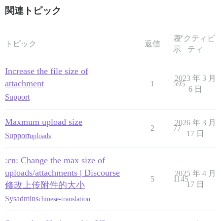
関連トピック
表
アクティビ
トピック
返信
示
ティ
Increase the file size of
2023 年 3 月
attachment
1
595
6 日
Support
Maxmum upload size
2026 年 3 月
2
77
17 日
Support
uploads
:cn: Change the max size of
uploads/attachments | Discourse
2025 年 4 月
5
1145
修改上传附件的大小
17 日
Sysadmins
chinese-translation