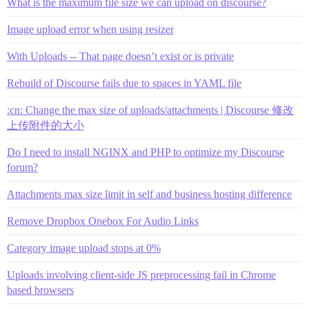
What is the maximum file size we can upload on discourse?
Image upload error when using resizer
With Uploads -- That page doesn’t exist or is private
Rebuild of Discourse fails due to spaces in YAML file
:cn: Change the max size of uploads/attachments | Discourse 修改
上传附件的大小
Do I need to install NGINX and PHP to optimize my Discourse
forum?
Attachments max size limit in self and business hosting difference
Remove Dropbox Onebox For Audio Links
Category image upload stops at 0%
Uploads involving client-side JS preprocessing fail in Chrome
based browsers