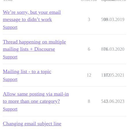
We’re sorry, but your email
message to didn’t work
3
598
09.03.2019
Support
Thread happening on multiple
mailing lists + Discourse
6
871
06.03.2020
Support
Mailing list - to a topic
12
1182
17.05.2021
Support
Allow same posting via mail-in
to more than one category?
8
542
15.06.2023
Support
Changing email subject line