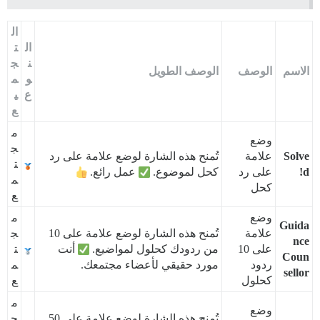
ال
ال
ت
ن
ج
الاسم
الوصف
الوصف الطويل
و
م
ع
ي
ع
م
وضع
ج
Solve
علامة
تُمنح هذه الشارة لوضع علامة على رد
ت
d!
على رد
كحل لموضوع.
عمل رائع.
م
كحل
ع
وضع
م
Guida
علامة
تُمنح هذه الشارة لوضع علامة على 10
ج
nce
على 10
من ردودك كحلول لمواضيع.
أنت
ت
Coun
ردود
مورد حقيقي لأعضاء مجتمعك.
م
sellor
كحلول
ع
م
وضع
تُمنح هذه الشارة لوضع علامة على 50
ج