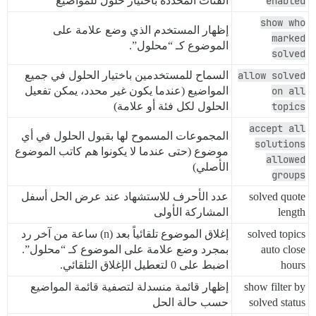
enabled
الفئات المحددة باختيار حلول للمواضيع
show who
إظهار المستخدم الذي وضع علامة على
marked
الموضوع كـ “محلول”.
solved
allow solved
السماح للمستخدمين باختيار الحلول في جميع
on all
المواضيع (عندما يكون غير محدد، يمكن تفعيل
topics
الحلول لكل فئة أو علامة)
accept all
المجموعات المسموح لها بقبول الحلول في أي
solutions
موضوع (حتى عندما لا يكونوا هم كاتب الموضوع
allowed
الأصلي)
groups
solved quote
عدد الأحرف للاستشهاد عند عرض الحل أسفل
length
المشاركة الأولى
solved topics
إغلاق الموضوع تلقائياً بعد (n) ساعة من آخر رد
auto close
بمجرد وضع علامة على الموضوع كـ “محلول”.
hours
اضبط على 0 لتعطيل الإغلاق التلقائي.
show filter by
إظهار قائمة منسدلة لتصفية قائمة المواضيع
solved status
حسب حالة الحل