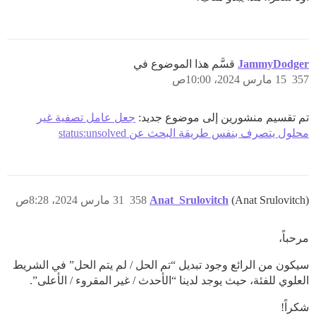
JammyDodger
قسَّم هذا الموضوع في
357
15 مارس 2024، 10:00ص
تم تقسيم منشورين إلى موضوع جديد:
جعل عامل تصفية غير
محلول يتصرف بنفس طريقة البحث عن status:unsolved
(Anat Srulovitch)
Anat_Srulovitch
358
31 مارس 2024، 8:28ص
مرحباً،
سيكون من الرائع وجود تبديل “تم الحل / لم يتم الحل” في الشريط
العلوي للفئة، حيث يوجد لدينا “الأحدث / غير المقروء / الأعلى”.
شكراً!