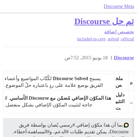
Discourse Meta
تم حل Discourse
تخصيص
إضافة
,
,
included-in-core
solved
official
Discourse
1
18 يونيو 2015، 7:52ص
ملخ
يسمح
Discourse Solved
لكُتّاب المواضيع وأعضاء
ص
الفريق بوضع علامة على ردٍ باعتباره حلّ الموضوع.
دليل
هذا المكوّن الإضافي مُضمّن مع Discourse الأساسي
. لا
التثبي
حاجة لتثبيت المكوّن الإضافي بشكل منفصل.
ت
بما أن هذا مكوّن إضافي
#رسمي
يُصان بواسطة فريق
Discourse، يمكن تقديم طلبات
#الدعم،
و#المساهمة:أخطاء،