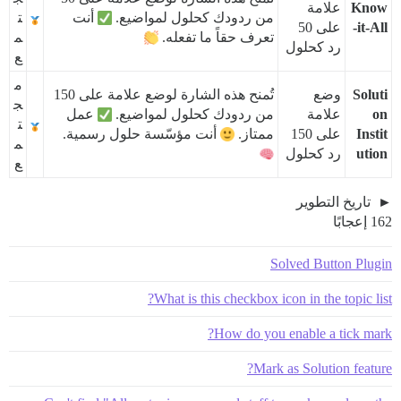
Know
علامة
من ردودك كحلول لمواضيع.
أنت
ت
-it-All
على 50
تعرف حقاً ما تفعله.
م
رد كحلول
ع
م
Soluti
وضع
تُمنح هذه الشارة لوضع علامة على 150
ج
on
علامة
من ردودك كحلول لمواضيع.
عمل
ت
Instit
على 150
ممتاز.
أنت مؤسّسة حلول رسمية.
م
ution
رد كحلول
ع
تاريخ التطوير
162 إعجابًا
Solved Button Plugin
What is this checkbox icon in the topic list?
How do you enable a tick mark?
Mark as Solution feature?