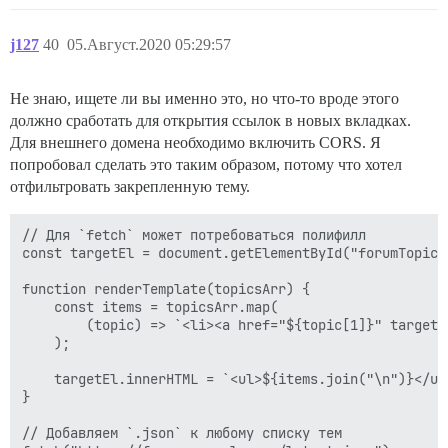
j127
40
05.Август.2020 05:29:57
Не знаю, ищете ли вы именно это, но что-то вроде этого
должно сработать для открытия ссылок в новых вкладках.
Для внешнего домена необходимо включить CORS. Я
попробовал сделать это таким образом, потому что хотел
отфильтровать закрепленную тему.
// Для `fetch` может потребоваться полифилл

const targetEl = document.getElementById("forumTopics"
function renderTemplate(topicsArr) {

    const items = topicsArr.map(

        (topic) => `<li><a href="${topic[1]}" target=
    );

    targetEl.innerHTML = `<ul>${items.join("\n")}</ul>
}

// Добавляем `.json` к любому списку тем
