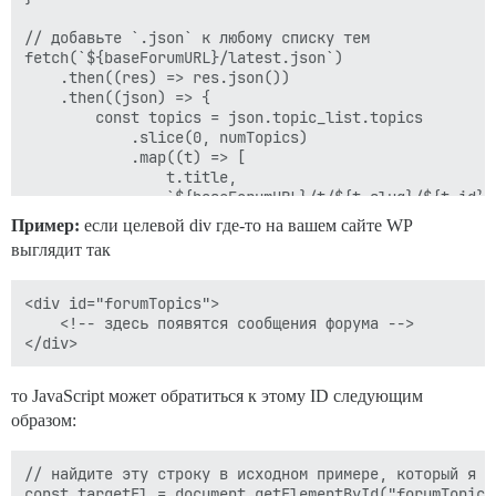
// добавьте `.json` к любому списку тем

fetch(`${baseForumURL}/latest.json`)

    .then((res) => res.json())

    .then((json) => {

        const topics = json.topic_list.topics

            .slice(0, numTopics)

            .map((t) => [

                t.title,

                `${baseForumURL}/t/${t.slug}/${t.id}`,
            ]);

Пример:
если целевой div где-то на вашем сайте WP
выглядит так
        renderTemplate(topics);

<div id="forumTopics">

    <!-- здесь появятся сообщения форума -->

то JavaScript может обратиться к этому ID следующим
образом:
// найдите эту строку в исходном примере, который я оп