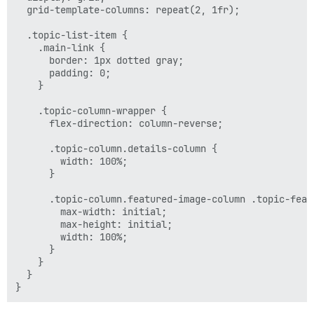
  grid-template-columns: repeat(2, 1fr);

  .topic-list-item { 

    .main-link {

      border: 1px dotted gray;

      padding: 0;

    }

    .topic-column-wrapper {

      flex-direction: column-reverse;

      .topic-column.details-column {

        width: 100%;

      }

      .topic-column.featured-image-column .topic-featu
        max-width: initial;

        max-height: initial;

        width: 100%;

      }

    }

  }
