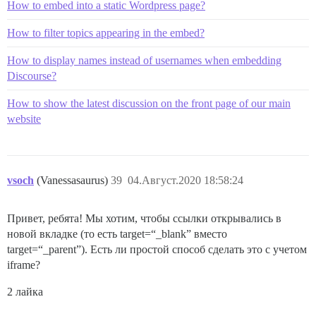
How to embed into a static Wordpress page?
How to filter topics appearing in the embed?
How to display names instead of usernames when embedding
Discourse?
How to show the latest discussion on the front page of our main
website
vsoch
(Vanessasaurus)
39
04.Август.2020 18:58:24
Привет, ребята! Мы хотим, чтобы ссылки открывались в
новой вкладке (то есть target=“_blank” вместо
target=“_parent”). Есть ли простой способ сделать это с учетом
iframe?
2 лайка