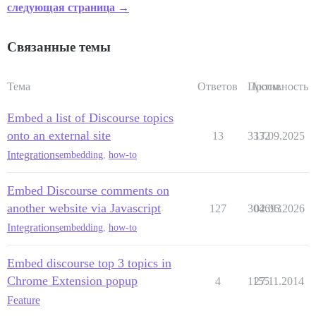
следующая страница →
Связанные темы
Тема
Ответов
Просм.
Активность
Embed a list of Discourse topics
onto an external site
13
3332
17.09.2025
Integrations
embedding
,
how-to
Embed Discourse comments on
another website via Javascript
127
304693
02.06.2026
Integrations
embedding
,
how-to
Embed discourse top 3 topics in
Chrome Extension popup
4
1155
27.11.2014
Feature