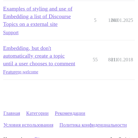
Examples of styling and use of
Embedding a list of Discourse
5
1288
04.01.2025
Topics on a external site
Support
Embedding, but don't
automatically create a topic
55
8811
21.01.2018
until a user chooses to comment
Feature
pr-welcome
Главная
Категории
Рекомендации
Условия использования
Политика конфиденциальности