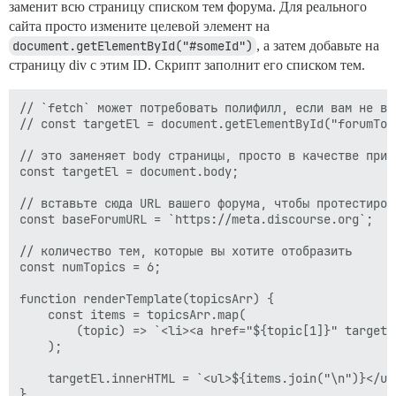
заменит всю страницу списком тем форума. Для реального
сайта просто измените целевой элемент на
document.getElementById("#someId")
, а затем добавьте на
страницу div с этим ID. Скрипт заполнит его списком тем.
// `fetch` может потребовать полифилл, если вам не важ
// const targetEl = document.getElementById("forumTopi
// это заменяет body страницы, просто в качестве приме
const targetEl = document.body;

// вставьте сюда URL вашего форума, чтобы протестиров
const baseForumURL = `https://meta.discourse.org`;

// количество тем, которые вы хотите отобразить

const numTopics = 6;

function renderTemplate(topicsArr) {

    const items = topicsArr.map(

        (topic) => `<li><a href="${topic[1]}" target=
    );

    targetEl.innerHTML = `<ul>${items.join("\n")}</ul>
}
