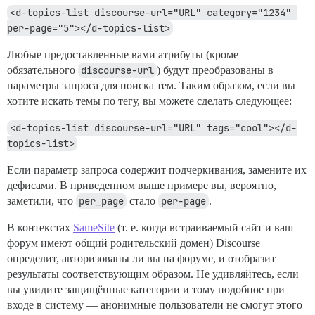
<d-topics-list discourse-url="URL" category="1234" 
per-page="5"></d-topics-list>
Любые предоставленные вами атрибуты (кроме
обязательного
discourse-url
) будут преобразованы в
параметры запроса для поиска тем. Таким образом, если вы
хотите искать темы по тегу, вы можете сделать следующее:
<d-topics-list discourse-url="URL" tags="cool"></d-
topics-list>
Если параметр запроса содержит подчеркивания, замените их
дефисами. В приведенном выше примере вы, вероятно,
заметили, что
per_page
стало
per-page
.
В контекстах
SameSite
(т. е. когда встраиваемый сайт и ваш
форум имеют общий родительский домен) Discourse
определит, авторизованы ли вы на форуме, и отобразит
результаты соответствующим образом. Не удивляйтесь, если
вы увидите защищённые категории и тому подобное при
входе в систему — анонимные пользователи не смогут этого