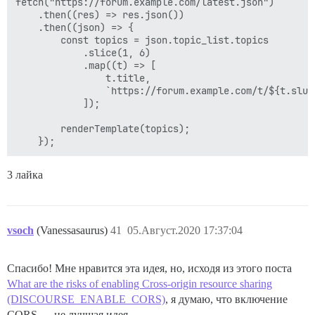
fetch("https://forum.example.com/latest.json")

    .then((res) => res.json())

    .then((json) => {

        const topics = json.topic_list.topics

            .slice(1, 6)

            .map((t) => [

                t.title,

                `https://forum.example.com/t/${t.slug}
            ]);

        renderTemplate(topics);

3 лайка
vsoch
(Vanessasaurus)
41
05.Август.2020 17:37:04
Спасибо! Мне нравится эта идея, но, исходя из этого поста
What are the risks of enabling Cross-origin resource sharing
(DISCOURSE_ENABLE_CORS)
, я думаю, что включение
CORS — не лучшая идея.