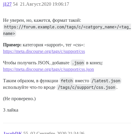
j127
54
21.Август.2020 19:06:17
Не уверен, но, кажется, формат такой:
https://forum.example.com/tags/c/<catgory_name>/<tag_
name>
Пример:
категория «support», тег «css»:
https://meta.discourse.org/tags/c/support/css
Чтобы получить JSON, добавьте
.json
в конец:
https://meta.discourse.org/tags/c/support/css.json
Таким образом, в функции
fetch
вместо
/latest.json
используйте что-то вроде
/tags/c/support/css.json
.
(Не проверено.)
3 лайка
JacobDK
55
02.Сентябрь.2020 21:34:36