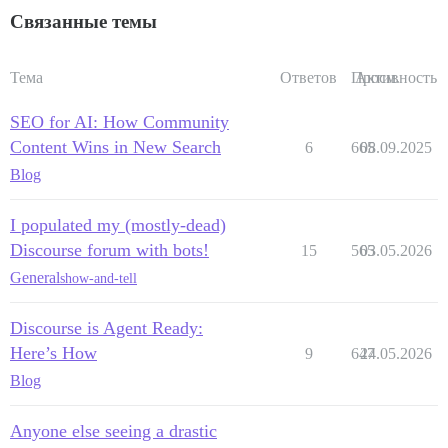
Связанные темы
Тема
Ответов
Просм.
Активность
SEO for AI: How Community
Content Wins in New Search
6
665
08.09.2025
Blog
I populated my (mostly-dead)
Discourse forum with bots!
15
565
03.05.2026
General
show-and-tell
Discourse is Agent Ready:
Here’s How
9
647
24.05.2026
Blog
Anyone else seeing a drastic