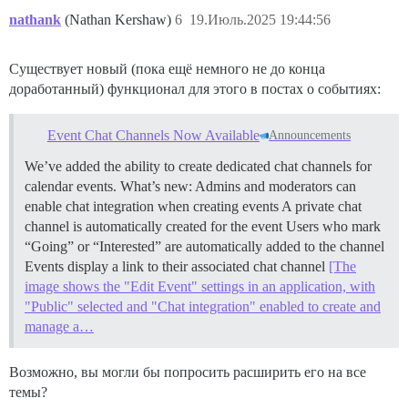
nathank
(Nathan Kershaw)
6
19.Июль.2025 19:44:56
Существует новый (пока ещё немного не до конца
доработанный) функционал для этого в постах о событиях:
Event Chat Channels Now Available
Announcements
We’ve added the ability to create dedicated chat channels for
calendar events. What’s new: Admins and moderators can
enable chat integration when creating events A private chat
channel is automatically created for the event Users who mark
“Going” or “Interested” are automatically added to the channel
Events display a link to their associated chat channel
[The
image shows the "Edit Event" settings in an application, with
"Public" selected and "Chat integration" enabled to create and
manage a…
Возможно, вы могли бы попросить расширить его на все
темы?