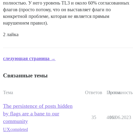
полностью. У него уровень TL3 и около 60% согласованных
флагов (просто потому, что он выставляет флаги по
конкретной проблеме, которая не является прямым
нарушением правил).
2 лайка
следующая страница →
Связанные темы
Тема
Ответов
Просм.
Активность
The persistence of posts hidden
by flags are a bane to our
35
4168
01.06.2023
community
UX
completed