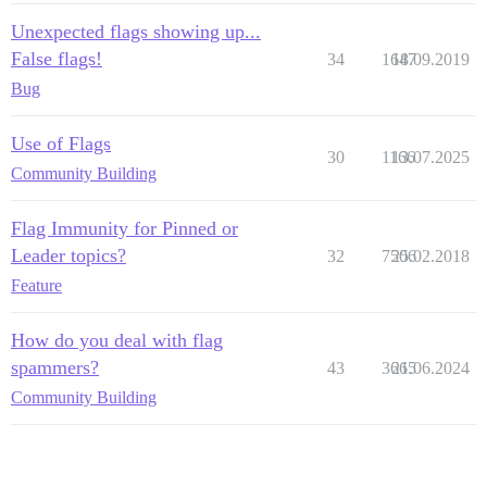
Unexpected flags showing up...
False flags!
34
1647
18.09.2019
Bug
Use of Flags
30
1166
13.07.2025
Community Building
Flag Immunity for Pinned or
Leader topics?
32
7506
25.02.2018
Feature
How do you deal with flag
spammers?
43
3665
21.06.2024
Community Building