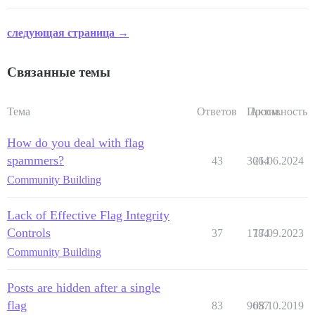
следующая страница →
Связанные темы
Тема
Ответов
Просм.
Активность
How do you deal with flag
spammers?
43
3664
21.06.2024
Community Building
Lack of Effective Flag Integrity
Controls
37
1784
17.09.2023
Community Building
Posts are hidden after a single
flag
83
9657
08.10.2019