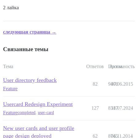
2 лайка
следующая страница →
Связанные темы
Тема
Ответов
Просм.
Активность
User directory feedback
82
9408
07.06.2015
Feature
Usercard Redesign Experiment
127
8317
18.07.2024
Feature
completed
,
user-card
New user cards and user profile
page design deployed
62
8745
06.11.2014