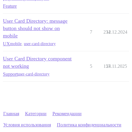
Feature
User Card Directory: message
button should not show on
7
234
12.12.2024
mobile
UX
mobile
,
user-card-directory
User Card Directory component
not working
5
157
24.11.2025
Support
user-card-directory
Главная
Категории
Рекомендации
Условия использования
Политика конфиденциальности