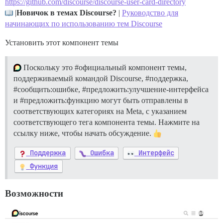
https://github.com/discourse/discourse-user-card-directory
|
Новичок в темах Discourse?
|
Руководство для
начинающих по использованию тем Discourse
Установить этот компонент темы
Поскольку это
#официальный
компонент темы,
поддерживаемый командой Discourse,
#поддержка
,
#сообщить:ошибке
,
#предложить:улучшение-интерфейса
и
#предложить:функцию
могут быть отправлены в
соответствующих категориях на Meta, с указанием
соответствующего тега компонента темы. Нажмите на
ссылку ниже, чтобы начать обсуждение.
Поддержка
Ошибка
Интерфейс
Функция
Возможности