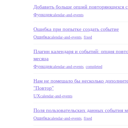
Добавить больше опций повторяющихся с
Функция
calendar-and-events
Ошибка при попытке создать событие
Ошибка
calendar-and-events
,
fixed
Плагин календаря и событий: опция повто
месяца
Функция
calendar-and-events
,
completed
Нам не помешало бы несколько дополнит
"Повтор"
UX
calendar-and-events
Поля пользовательских данных события м
Ошибка
calendar-and-events
,
fixed