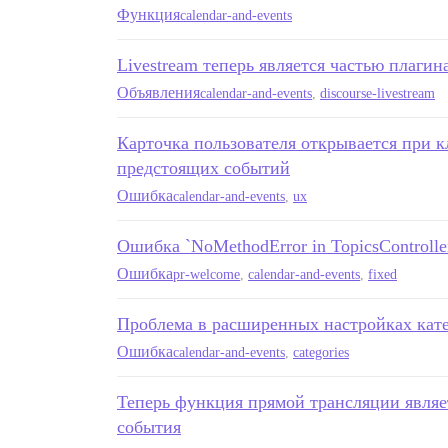
Функция
calendar-and-events
Livestream теперь является частью плагин
Объявления
calendar-and-events
,
discourse-livestream
Карточка пользователя открывается при к
предстоящих событий
Ошибка
calendar-and-events
,
ux
Ошибка `NoMethodError in TopicsControll
Ошибка
pr-welcome
,
calendar-and-events
,
fixed
Проблема в расширенных настройках кат
Ошибка
calendar-and-events
,
categories
Теперь функция прямой трансляции являе
события