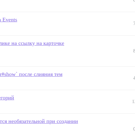
а Events
лике на ссылку на карточке
er#show` после слияния тем
егорий
1
тся необязательной при создании