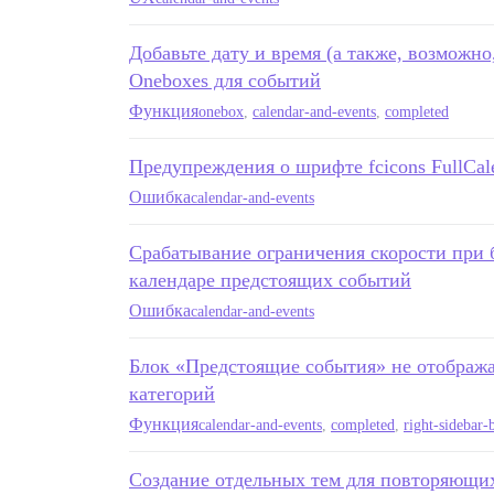
Добавьте дату и время (а также, возможн
Oneboxes для событий
Функция
onebox
,
calendar-and-events
,
completed
Предупреждения о шрифте fcicons FullCale
Ошибка
calendar-and-events
Срабатывание ограничения скорости при 
календаре предстоящих событий
Ошибка
calendar-and-events
Блок «Предстоящие события» не отобража
категорий
Функция
calendar-and-events
,
completed
,
right-sidebar-
Создание отдельных тем для повторяющи