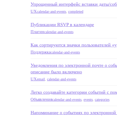
Упрощенный интерфейс вставки даты/со
UX
calendar-and-events
,
completed
Публикации RSVP в календаре
Плагин
calendar-and-events
Как сортируются значки пользователей «
Поддержка
calendar-and-events
Уведомления по электронной почте о собы
описание было включено
UX
email
,
calendar-and-events
Легко создавайте категории событий с по
Объявления
calendar-and-events
,
events
,
categories
Напоминание о событиях по электронной