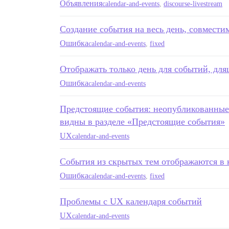
Объявления
calendar-and-events
,
discourse-livestream
Создание события на весь день, совместим
Ошибка
calendar-and-events
,
fixed
Отображать только день для событий, длящ
Ошибка
calendar-and-events
Предстоящие события: неопубликованные 
видны в разделе «Предстоящие события»
UX
calendar-and-events
События из скрытых тем отображаются в 
Ошибка
calendar-and-events
,
fixed
Проблемы с UX календаря событий
UX
calendar-and-events