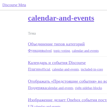
Discourse Meta
calendar-and-events
Тема
Объединение типов категорий
Функция
solved
,
topic-voting
,
calendar-and-events
Календарь и события Discourse
Плагин
official
,
calendar-and-events
,
included-in-core
Отображать «Предстоящие события» во вс
Поддержка
calendar-and-events
,
right-sidebar-blocks
Изображение делает Onebox события по
UX
calendar-and-events