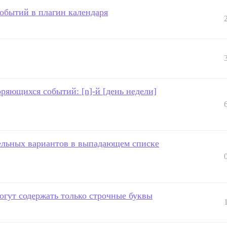
обытий в плагин календаря
ряющихся событий: [n]-й [день недели]
ельных вариантов в выпадающем списке
огут содержать только строчные буквы