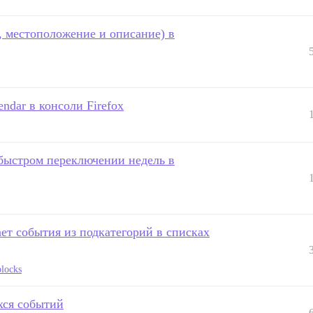
о, местоположение и описание) в
ndar в консоли Firefox
быстром переключении недель в
ет события из подкатегорий в списках
blocks
хся событий