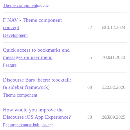
Theme component
mobile
F NAV - Theme component
concept
22
684
13.12.2024
Development
Quick access to bookmarks and
messages on user menu
55
7076
03.11.2020
Feature
Discourse Bars :beers: :cocktail:
(a sidebar framework)
68
5321
22.02.2026
Theme component
How would you improve the
Discourse iOS App Experience?
38
2689
25.09.2025
Feature
discourse-hub
,
ios-app