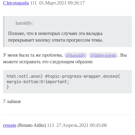
Chicotagada
111
01.Март.2021 09:26:17
haroldfy:
Похоже, что в некоторых случаях эта вкладка
перекрывает кнопку ответа прогрессом темы.
У меня была та же проблема,
. Вы
@haroldfy
@littleviolette
можете исправить это следующим образом:
html:not(.anon) #topic-progress-wrapper.docked{

margin-bottom:0!important;

7 лайков
renato
(Renato Atilio)
113
27.Апрель.2021 00:45:08