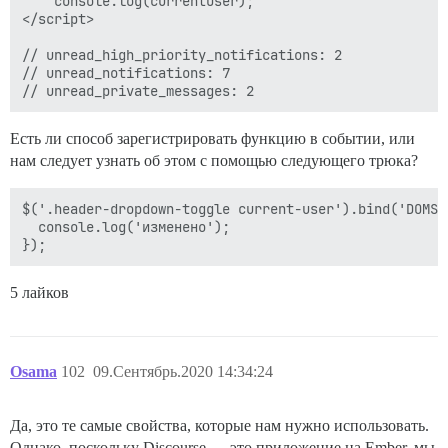
    console.log(currentUser);

</script>

// unread_high_priority_notifications: 2

// unread_notifications: 7

Есть ли способ зарегистрировать функцию в событии, или
нам следует узнать об этом с помощью следующего трюка?
$('.header-dropdown-toggle current-user').bind('DOMSu
  console.log('изменено');

5 лайков
Osama
102
09.Сентябрь.2020 14:34:24
Да, это те самые свойства, которые нам нужно использовать.
Однако, поскольку Discourse — это приложение на Ember, мы