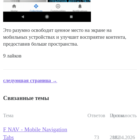
Это разумно освободит ценное место на экране на
мобильных устройствах и улучшит восприятие контента,
предоставив больше пространства.
9 лайков
следующая страница →
Связанные темы
Тема
Ответов
Просм.
Активность
F NAV - Mobile Navigation
Tabs
73
2882
18.04.2026