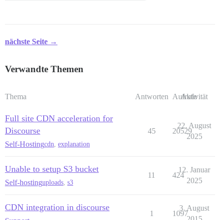
nächste Seite →
Verwandte Themen
Thema
Antworten
Aufrufe
Aktivität
Full site CDN acceleration for
22. August
Discourse
45
20529
2025
Self-Hosting
cdn
,
explanation
Unable to setup S3 bucket
12. Januar
11
424
2025
Self-hosting
uploads
,
s3
CDN integration in discourse
3. August
1
1097
2015