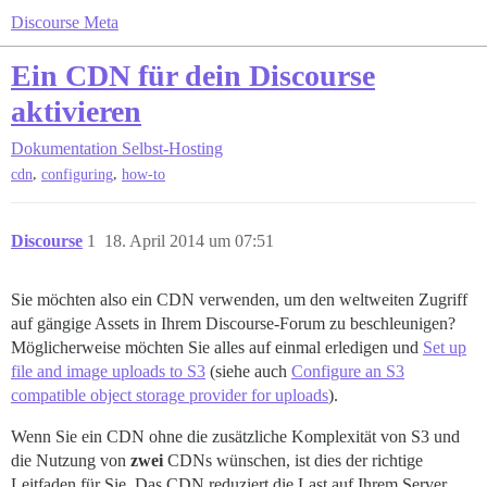
Discourse Meta
Ein CDN für dein Discourse
aktivieren
Dokumentation
Selbst-Hosting
,
,
cdn
configuring
how-to
Discourse
1
18. April 2014 um 07:51
Sie möchten also ein CDN verwenden, um den weltweiten Zugriff
auf gängige Assets in Ihrem Discourse-Forum zu beschleunigen?
Möglicherweise möchten Sie alles auf einmal erledigen und
Set up
file and image uploads to S3
(siehe auch
Configure an S3
compatible object storage provider for uploads
).
Wenn Sie ein CDN ohne die zusätzliche Komplexität von S3 und
die Nutzung von
zwei
CDNs wünschen, ist dies der richtige
Leitfaden für Sie. Das CDN reduziert die Last auf Ihrem Server,