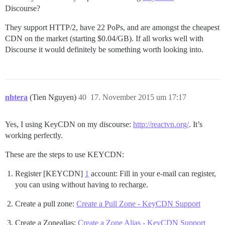
Discourse?
They support HTTP/2, have 22 PoPs, and are amongst the cheapest
CDN on the market (starting $0.04/GB). If all works well with
Discourse it would definitely be something worth looking into.
nhtera
(Tien Nguyen)
40
17. November 2015 um 17:17
Yes, I using KeyCDN on my discourse:
http://reactvn.org/
. It’s
working perfectly.
These are the steps to use KEYCDN:
Register [KEYCDN]
1
account: Fill in your e-mail can register,
you can using without having to recharge.
Create a pull zone:
Create a Pull Zone - KeyCDN Support
Create a Zonealias:
Create a Zone Alias - KeyCDN Support