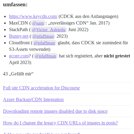
umfassen:
https://www.keycdn.com/
(CDCK aus den Anfangstagen)
MaxCDN (
: „zuverlässiges CDN“ Jan. 2017)
@sam
StackPath (
Juni 2022)
@Victor_Ashiedu
Bunny.net
(
2023)
@pfaffman
Cloudfront (
glaubt, dass CDCK sie zumindest für
@pfaffman
S3-Assets verwendet)
gcore.com
? (
hat sich registriert, aber
nicht getestet
@pfaffman
April 2023)
43 „Gefällt mir“
Full site CDN acceleration for Discourse
Azure Backup/CDN Integration
Downloading remote images disabled due to disk space
How do I change the legacy CDN URLs of images in posts?