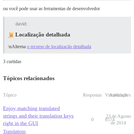
ou você pode usar as ferramentas de desenvolvedor
david:
Localização detalhada
\nAlterna
o recurso de localização detalhada
3 curtidas
Tópicos relacionados
Tópico
Respostas
Visualizações
Atividade
Enjoy matching translated
strings and their translation keys
23 de Agosto
0
8574
right in the GUI
de 2014
Translations