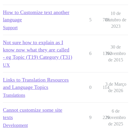
How to Customize text another
10 de
language
5
786
Outubro de
2023
Support
Not sure how to explain as I
30 de
know now what they are called
6
1392
Novembro
- eg Topic (T19) Category (T31)
de 2015
UX
Links to Translation Resources
3 de Março
and Language Topics
0
114
de 2026
Translations
Cannot customize some site
6 de
texts
9
229
Novembro
de 2025
Development