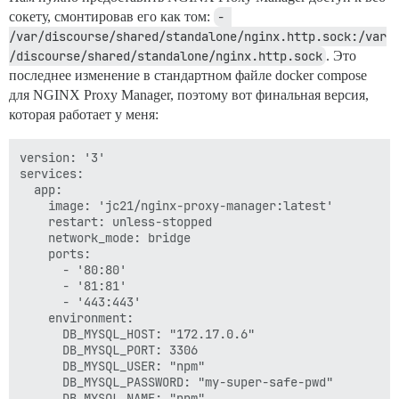
сокету, смонтировав его как том:
- 
/var/discourse/shared/standalone/nginx.http.sock:/var
/discourse/shared/standalone/nginx.http.sock
. Это
последнее изменение в стандартном файле docker compose
для NGINX Proxy Manager, поэтому вот финальная версия,
которая работает у меня:
version: '3'

services:

  app:

    image: 'jc21/nginx-proxy-manager:latest'

    restart: unless-stopped

    network_mode: bridge

    ports:

      - '80:80'

      - '81:81'

      - '443:443'

    environment:

      DB_MYSQL_HOST: "172.17.0.6"

      DB_MYSQL_PORT: 3306

      DB_MYSQL_USER: "npm"

      DB_MYSQL_PASSWORD: "my-super-safe-pwd"

      DB_MYSQL_NAME: "npm"
