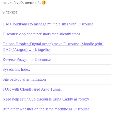
на свой собственный.
9 лайков
Use CloudPanel to manage multiple sites with Discourse
Discourse-app container starts then silently stops
On one Droplet (Digital ocean) make Discourse, Moodle (edu),
DAO (Aragon) work together
Reverse Proxy Into Discourse
Sysadmins Index
Site backup after migration
TOR with CloudFlared Argo Tunnel
Need help setting up discourse using Caddy as rproxy
Run other websites on the same machine as Discourse