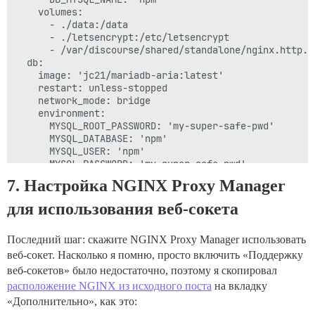
    volumes:

      - ./data:/data

      - ./letsencrypt:/etc/letsencrypt

      - /var/discourse/shared/standalone/nginx.http.s
  db:

    image: 'jc21/mariadb-aria:latest'

    restart: unless-stopped

    network_mode: bridge

    environment:

      MYSQL_ROOT_PASSWORD: 'my-super-safe-pwd'

      MYSQL_DATABASE: 'npm'

      MYSQL_USER: 'npm'

      MYSQL_PASSWORD: 'my-super-safe-pwd'

    volumes:

7. Настройка NGINX Proxy Manager
для использования веб-сокета
Последний шаг: скажите NGINX Proxy Manager использовать
веб-сокет. Насколько я помню, просто включить «Поддержку
веб-сокетов» было недостаточно, поэтому я скопировал
расположение NGINX из исходного поста
на вкладку
«Дополнительно», как это: