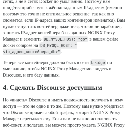
сетях, а не в сетях Docker по умолчанию. Поэтому нам
придётся прибегнуть к жёстко заданным IP-адресам (именно
поэтому это точно не оптимальное решение, так как оно
сломается, если IP-адреса ваших контейнеров изменятся). Вам
нужно запустить контейнер, даже зная, что он не заработает,
записать IP-адрес контейнера базы данных NGINX Proxy
Manager и заменить
DB_MYSQL_HOST: "db"
в вашем файле
docker compose на
DB_MYSQL_HOST: "
<ip_адрес_контейнера_db>"
.
Теперь все контейнеры должны быть в сети
bridge
по
умолчанию, чтобы NGINX Proxy Manager мог видеть и
Discourse, и его базу данных.
4. Сделать Discourse доступным
Но «видеть» Discourse и иметь возможность получить к нему
доступ — это не одно и то же. Поэтому вам нужно убедиться,
что Discourse примет любой трафик, который NGINX Proxy
Manager пересылает ему. Если вам не важно использовать
веб-сокет, я полагаю, вы можете просто указать NGINX Proxy