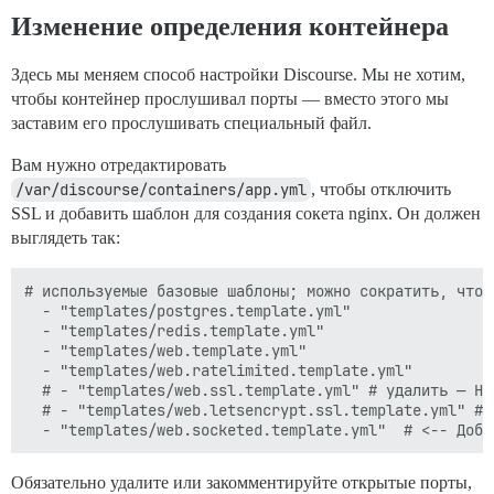
Изменение определения контейнера
Здесь мы меняем способ настройки Discourse. Мы не хотим,
чтобы контейнер прослушивал порты — вместо этого мы
заставим его прослушивать специальный файл.
Вам нужно отредактировать
/var/discourse/containers/app.yml
, чтобы отключить
SSL и добавить шаблон для создания сокета nginx. Он должен
выглядеть так:
# используемые базовые шаблоны; можно сократить, чтоб
  - "templates/postgres.template.yml"

  - "templates/redis.template.yml"

  - "templates/web.template.yml"

  - "templates/web.ratelimited.template.yml"

  # - "templates/web.ssl.template.yml" # удалить — HT
  # - "templates/web.letsencrypt.ssl.template.yml" # 
Обязательно удалите или закомментируйте открытые порты,