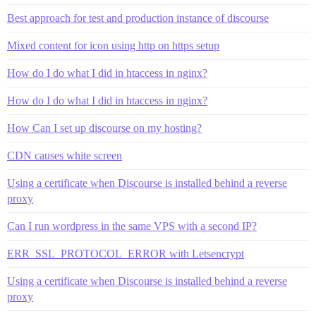
Best approach for test and production instance of discourse
Mixed content for icon using http on https setup
How do I do what I did in htaccess in nginx?
How do I do what I did in htaccess in nginx?
How Can I set up discourse on my hosting?
CDN causes white screen
Using a certificate when Discourse is installed behind a reverse
proxy
Can I run wordpress in the same VPS with a second IP?
ERR_SSL_PROTOCOL_ERROR with Letsencrypt
Using a certificate when Discourse is installed behind a reverse
proxy