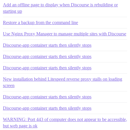
Add an offline page to display when Discourse is rebuilding or
starting up
Restore a backup from the command line
Use Nginx Proxy Manager to manage multiple sites with Discourse
Discourse-app container starts then silently stops
Discourse-app container starts then silently stops
Discourse-app container starts then silently stops
New installation behind Litespeed reverse proxy stalls on loading
screen
Discourse-app container starts then silently stops
Discourse-app container starts then silently stops
WARNING: Port 443 of computer does not appear to be accessible,
but web page is ok