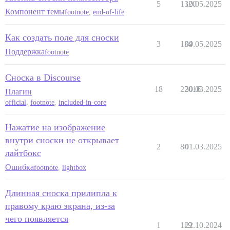
5
1320
10.05.2025
Компонент темы
footnote
,
end-of-life
Как создать поле для сноски
3
134
09.05.2025
Поддержка
footnote
Сноска в Discourse
18
22016
30.03.2025
Плагин
official
,
footnote
,
included-in-core
Нажатие на изображение
внутри сноски не открывает
2
84
01.03.2025
лайтбокс
Ошибка
footnote
,
lightbox
Длинная сноска прилипла к
правому краю экрана, из-за
чего появляется
1
119
22.10.2024