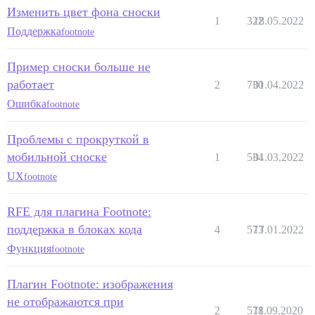
Изменить цвет фона сноски
1
322
18.05.2022
Поддержка
footnote
Пример сноски больше не
работает
2
730
01.04.2022
Ошибка
footnote
Проблемы с прокруткой в
мобильной сноске
1
534
01.03.2022
UX
footnote
RFE для плагина Footnote:
поддержка в блоках кода
4
573
17.01.2022
Функция
footnote
Плагин Footnote: изображения
не отображаются при
2
578
11.09.2020