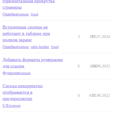
горизонтальная прокрутка
страницы
Ошибка
footnote
,
fixed
Встроенные снопки не
работают в таблице при
3
197
03.07.2024
полном экране
Ошибка
footnote
,
table-builder
,
fixed
Добавить форматы нумерации
для ссылок
6
1086
23.06.2023
Функция
footnote
Сноска некорректно
отображается в
4
619
22.06.2022
предпросмотре
UX
footnote