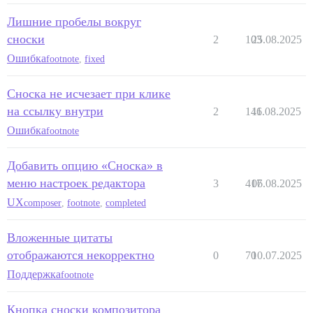
Лишние пробелы вокруг
сноски
2
103
25.08.2025
Ошибка
footnote
,
fixed
Сноска не исчезает при клике
на ссылку внутри
2
146
11.08.2025
Ошибка
footnote
Добавить опцию «Сноска» в
меню настроек редактора
3
417
06.08.2025
UX
composer
,
footnote
,
completed
Вложенные цитаты
отображаются некорректно
0
70
10.07.2025
Поддержка
footnote
Кнопка сноски композитора