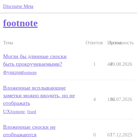
Discourse Meta
footnote
Тема
Ответов
Просм.
Активность
Могли бы длинные сноски
быть прокручиваемыми?
1
44
09.08.2026
Функция
footnote
Вложенные всплывающие
заметки можно вводить, но не
4
136
02.07.2026
отображать
UX
footnote
,
fixed
Вложенные сноски не
отображаются
0
67
17.12.2025