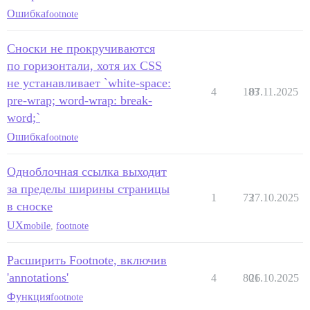
Ошибка
footnote
Сноски не прокручиваются
по горизонтали, хотя их CSS
не устанавливает `white-space:
4
183
07.11.2025
pre-wrap; word-wrap: break-
word;`
Ошибка
footnote
Одноблочная ссылка выходит
за пределы ширины страницы
1
73
27.10.2025
в сноске
UX
mobile
,
footnote
Расширить Footnote, включив
'annotations'
4
801
26.10.2025
Функция
footnote