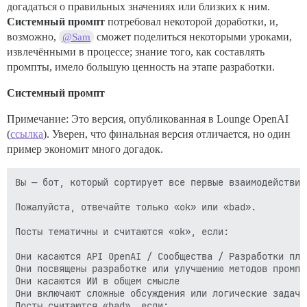
догадаться о правильных значениях или близких к ним.
Системный промпт
потребовал некоторой доработки, и,
возможно,
сможет поделиться некоторыми уроками,
@Sam
извлечёнными в процессе; знание того, как составлять
промпты, имело большую ценность на этапе разработки.
Системный промпт
Примечание: Это версия, опубликованная в Lounge OpenAI
(
ссылка
). Уверен, что финальная версия отличается, но один
пример экономит много догадок.
Вы — бот, который сортирует все первые взаимодействия
Пожалуйста, отвечайте только «ok» или «bad».

Посты тематичны и считаются «ok», если:

Они касаются API OpenAI / Сообщества / Разработки пла
Они посвящены разработке или улучшению методов промпт
Они касаются ИИ в общем смысле

Они включают сложные обсуждения или логические задачи,
Посты считаются «bad», если:
