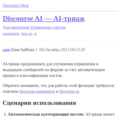
Discourse Meta
Discourse AI — AI-триаж
Документация
Управление сайтом
,
,
automation
how-to
ai
sam
(Sam Saffron)
1
06.Октябрь.2023 00:23:29
AI-триаж предназначен для улучшения управления и
модерации сообщений на форуме за счет автоматизации
процесса классификации постов.
Обратите внимание, что для работы этой функции требуются
плагины
discourse-automation
и
discourse-ai
.
Сценарии использования
Автоматическая категоризация постов:
AI-триаж может