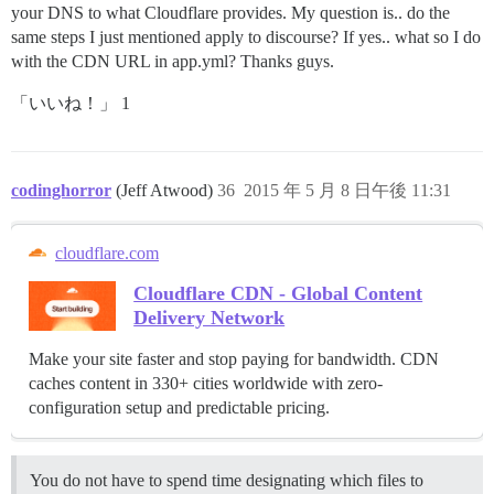
your DNS to what Cloudflare provides. My question is.. do the
same steps I just mentioned apply to discourse? If yes.. what so I do
with the CDN URL in app.yml? Thanks guys.
「いいね！」 1
codinghorror
(Jeff Atwood)
36
2015 年 5 月 8 日午後 11:31
cloudflare.com
Cloudflare CDN - Global Content
Delivery Network
Make your site faster and stop paying for bandwidth. CDN
caches content in 330+ cities worldwide with zero-
configuration setup and predictable pricing.
You do not have to spend time designating which files to