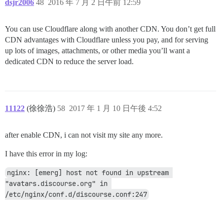
dsjr2006
48
2016 年 7 月 2 日午前 12:59
You can use Cloudflare along with another CDN. You don’t get full
CDN advantages with Cloudflare unless you pay, and for serving
up lots of images, attachments, or other media you’ll want a
dedicated CDN to reduce the server load.
11122
(徐徐浩)
58
2017 年 1 月 10 日午後 4:52
after enable CDN, i can not visit my site any more.
I have this error in my log:
nginx: [emerg] host not found in upstream 
"avatars.discourse.org" in 
/etc/nginx/conf.d/discourse.conf:247