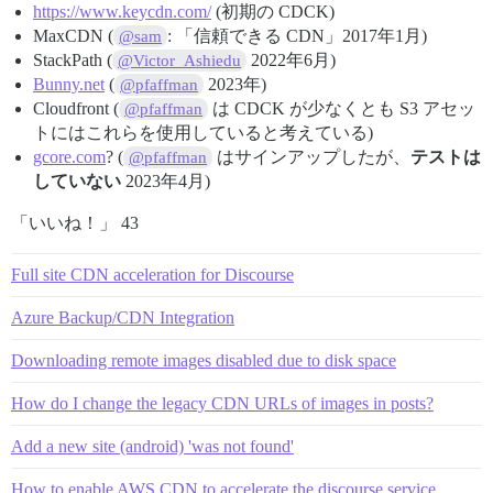
https://www.keycdn.com/
(初期の CDCK)
MaxCDN (
: 「信頼できる CDN」2017年1月)
@sam
StackPath (
2022年6月)
@Victor_Ashiedu
Bunny.net
(
2023年)
@pfaffman
Cloudfront (
は CDCK が少なくとも S3 アセッ
@pfaffman
トにはこれらを使用していると考えている)
gcore.com
? (
はサインアップしたが、
テストは
@pfaffman
していない
2023年4月)
「いいね！」 43
Full site CDN acceleration for Discourse
Azure Backup/CDN Integration
Downloading remote images disabled due to disk space
How do I change the legacy CDN URLs of images in posts?
Add a new site (android) 'was not found'
How to enable AWS CDN to accelerate the discourse service