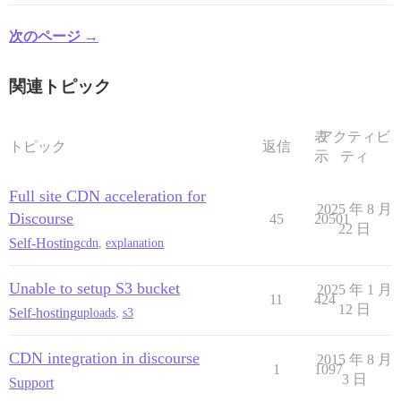
次のページ →
関連トピック
表
アクティビ
トピック
返信
示
ティ
Full site CDN acceleration for
2025 年 8 月
Discourse
45
20501
22 日
Self-Hosting
cdn
,
explanation
Unable to setup S3 bucket
2025 年 1 月
11
424
12 日
Self-hosting
uploads
,
s3
CDN integration in discourse
2015 年 8 月
1
1097
3 日
Support