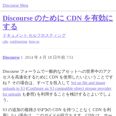
Discourse Meta
Discourse のために CDN を有効に
する
ドキュメント
セルフホスティング
,
,
cdn
configuring
how-to
Discourse
1
2014 年 4 月 18 日午前 7:51
Discourse フォーラムで一般的なアセットへの世界中のアク
セスを高速化するために CDN を使用したいということです
ね？ その場合は、すべてを投入して
Set up file and image
uploads to S3
(
Configure an S3 compatible object storage provider
for uploads
も参照) を利用することを検討するとよいでしょ
う。
S3 の追加の複雑さや
2つ
の CDN を持つことなく CDN を利
用したい場合は、このガイドが役立ちます。CDN は、サー