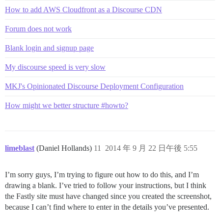
How to add AWS Cloudfront as a Discourse CDN
Forum does not work
Blank login and signup page
My discourse speed is very slow
MKJ's Opinionated Discourse Deployment Configuration
How might we better structure #howto?
limeblast
(Daniel Hollands)
11
2014 年 9 月 22 日午後 5:55
I’m sorry guys, I’m trying to figure out how to do this, and I’m
drawing a blank. I’ve tried to follow your instructions, but I think
the Fastly site must have changed since you created the screenshot,
because I can’t find where to enter in the details you’ve presented.