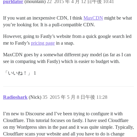
purldator
(mountain)
22
2015 年 4 月 12 日午後 10:41
If you want an inexpensive CDN, I think
MaxCDN
might be what
you’re looking for. It is a pull-compatible CDN.
However, going to Fastly’s website from a quick google search led
me to Fastly’s
pricing page
in a snap.
MaxCDN goes by a somewhat different pay model (as far as I can
see in comparing with Fastly) which is easier to budget with.
「いいね！」 1
Radioshark
(Nick)
35
2015 年 5 月 8 日午後 11:28
I’m new to Discourse and I’ve been trying to configure it with
Cloudflare. This tutorial focuses on fastly. I have used Cloudflare
on my Wordpress sites in the past and it was quite simple. Typically,
Cloudflare scans your website and all you have to do is change