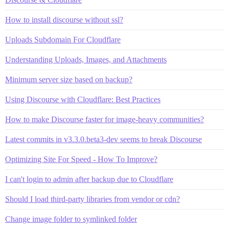
How to install discourse without ssl?
Uploads Subdomain For Cloudflare
Understanding Uploads, Images, and Attachments
Minimum server size based on backup?
Using Discourse with Cloudflare: Best Practices
How to make Discourse faster for image-heavy communities?
Latest commits in v3.3.0.beta3-dev seems to break Discourse
Optimizing Site For Speed - How To Improve?
I can't login to admin after backup due to Cloudflare
Should I load third-party libraries from vendor or cdn?
Change image folder to symlinked folder