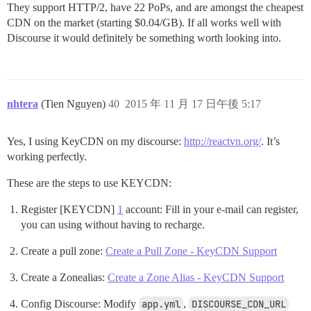
They support HTTP/2, have 22 PoPs, and are amongst the cheapest
CDN on the market (starting $0.04/GB). If all works well with
Discourse it would definitely be something worth looking into.
nhtera
(Tien Nguyen)
40
2015 年 11 月 17 日午後 5:17
Yes, I using KeyCDN on my discourse:
http://reactvn.org/
. It’s
working perfectly.
These are the steps to use KEYCDN:
Register [KEYCDN]
1
account: Fill in your e-mail can register,
you can using without having to recharge.
Create a pull zone:
Create a Pull Zone - KeyCDN Support
Create a Zonealias:
Create a Zone Alias - KeyCDN Support
Config Discourse: Modify
app.yml
,
DISCOURSE_CDN_URL