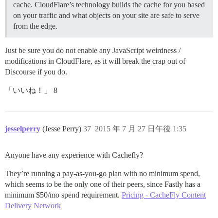
cache. CloudFlare’s technology builds the cache for you based
on your traffic and what objects on your site are safe to serve
from the edge.
Just be sure you do not enable any JavaScript weirdness /
modifications in CloudFlare, as it will break the crap out of
Discourse if you do.
「いいね！」 8
jesselperry
(Jesse Perry)
37
2015 年 7 月 27 日午後 1:35
Anyone have any experience with Cachefly?
They’re running a pay-as-you-go plan with no minimum spend,
which seems to be the only one of their peers, since Fastly has a
minimum $50/mo spend requirement.
Pricing - CacheFly Content
Delivery Network