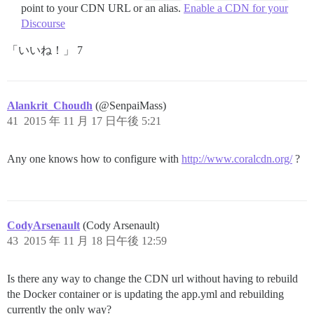
point to your CDN URL or an alias.
Enable a CDN for your
Discourse
「いいね！」 7
Alankrit_Choudh
(@SenpaiMass)
41
2015 年 11 月 17 日午後 5:21
Any one knows how to configure with
http://www.coralcdn.org/
?
CodyArsenault
(Cody Arsenault)
43
2015 年 11 月 18 日午後 12:59
Is there any way to change the CDN url without having to rebuild
the Docker container or is updating the app.yml and rebuilding
currently the only way?