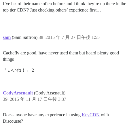
I’ve heard their name often before and I think they’re up there in the
top tier CDN? Just checking others’ experience first…
sam
(Sam Saffron)
38
2015 年 7 月 27 日午後 1:55
Cachefly are good, have never used them but heard plenty good
things
「いいね！」 2
CodyArsenault
(Cody Arsenault)
39
2015 年 11 月 17 日午後 3:37
Does anyone have any experience in using
KeyCDN
with
Discourse?