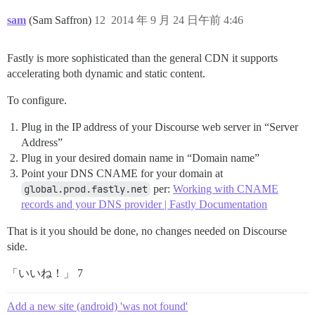
sam
(Sam Saffron)
12
2014 年 9 月 24 日午前 4:46
Fastly is more sophisticated than the general CDN it supports
accelerating both dynamic and static content.
To configure.
Plug in the IP address of your Discourse web server in “Server
Address”
Plug in your desired domain name in “Domain name”
Point your DNS CNAME for your domain at
global.prod.fastly.net
per:
Working with CNAME
records and your DNS provider | Fastly Documentation
That is it you should be done, no changes needed on Discourse
side.
「いいね！」 7
Add a new site (android) 'was not found'