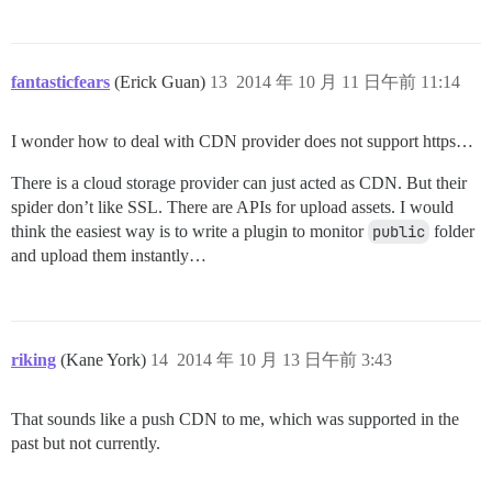
fantasticfears
(Erick Guan)
13
2014 年 10 月 11 日午前 11:14
I wonder how to deal with CDN provider does not support https…
There is a cloud storage provider can just acted as CDN. But their
spider don’t like SSL. There are APIs for upload assets. I would
think the easiest way is to write a plugin to monitor
public
folder
and upload them instantly…
riking
(Kane York)
14
2014 年 10 月 13 日午前 3:43
That sounds like a push CDN to me, which was supported in the
past but not currently.