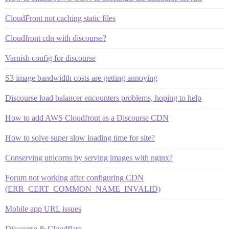
CloudFront not caching static files
Cloudfront cdn with discourse?
Varnish config for discourse
S3 image bandwidth costs are getting annoying
Discourse load balancer encounters problems, hoping to help
How to add AWS Cloudfront as a Discourse CDN
How to solve super slow loading time for site?
Conserving unicorns by serving images with nginx?
Forum not working after configuring CDN
(ERR_CERT_COMMON_NAME_INVALID)
Mobile app URL issues
Discourse & Cloudflare