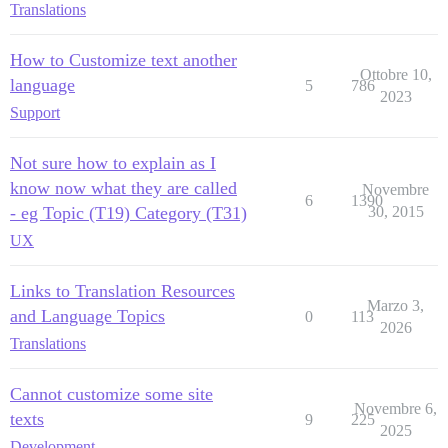
Translations
How to Customize text another
Ottobre 10,
language
5
786
2023
Support
Not sure how to explain as I
know now what they are called
Novembre
6
1390
- eg Topic (T19) Category (T31)
30, 2015
UX
Links to Translation Resources
Marzo 3,
and Language Topics
0
113
2026
Translations
Cannot customize some site
Novembre 6,
texts
9
225
2025
Development