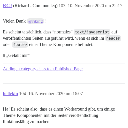
RGJ
(Richard - Communiteq)
103
10. November 2020 um 22:17
Vielen Dank
!
@riking
Es scheint tatsächlich, dass “normales”
text/javascript
auf
veröffentlichten Seiten ausgeführt wird, wenn es sich im
header
oder
footer
einer Theme-Komponente befindet.
8 „Gefällt mir“
Adding a category class to a Published Page
hellekin
104
16. November 2020 um 16:07
Ha! Es scheint also, dass es einen Workaround gibt, um einige
Theme-Komponenten mit der Seitenveröffentlichung
funktionsfähig zu machen.