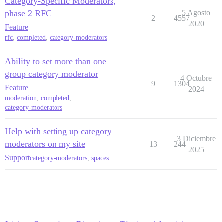
Category-Specific Moderators,
phase 2 RFC
5 Agosto
2
4557
2020
Feature
rfc
,
completed
,
category-moderators
Ability to set more than one
group category moderator
4 Octubre
9
1304
Feature
2024
moderation
,
completed
,
category-moderators
Help with setting up category
3 Diciembre
moderators on my site
13
244
2025
Support
category-moderators
,
spaces