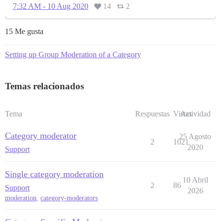
7:32 AM - 10 Aug 2020
14
2
15 Me gusta
Setting up Group Moderation of a Category
Temas relacionados
Tema
Respuestas
Vistas
Actividad
Category moderator
25 Agosto
2
1021
2020
Support
Single category moderation
10 Abril
2
86
Support
2026
moderation
,
category-moderators