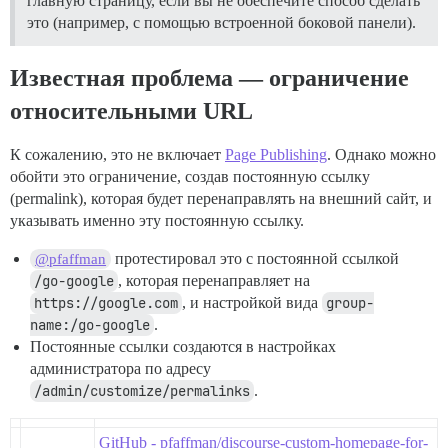
главную страницу, если вы не обеспечите способ сделать
это (например, с помощью встроенной боковой панели).
Известная проблема — ограничение
относительными URL
К сожалению, это не включает
Page Publishing
. Однако можно
обойти это ограничение, создав постоянную ссылку
(permalink), которая будет перенаправлять на внешний сайт, и
указывать именно эту постоянную ссылку.
протестировал это с постоянной ссылкой
@pfaffman
/go-google
, которая перенаправляет на
https://google.com
, и настройкой вида
group-
name:/go-google
.
Постоянные ссылки создаются в настройках
администратора по адресу
/admin/customize/permalinks
.
GitHub - pfaffman/discourse-custom-homepage-for-