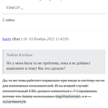
Simplif
…
2 лайка
bartv
(Bart )
18
03.Ноябрь.2022 11:42:05
Nathan Kershaw:
Но у меня была та же проблема, пока я не добавил
компонент в тему! Вы это сделали?
Да, та же тема работает нормально при входе в систему, но не
для анонимных пользователей. И на всякий случай:
относительный URL должен начинаться с /? Спрашиваю,
потому что Jammy использовал
tag/featured/
, а я —
/c/artwork/8
.