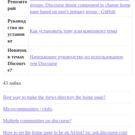
Репозито
groups: Discourse theme component to change home
рий
page based on user's primary group · GitHub
Руковод
ство по
Как установить тему или компонент темы
установ
ке
Новичок
в темах
Начинающее руководство по использованию
Discours
тем Discourse
e?
43 лайка
Best way to make the /news directory the home page?
Microcommunities / clubs
Multiple communities on discourse?
How to set the home page to be an AI bot? ex: ask.discourse.com