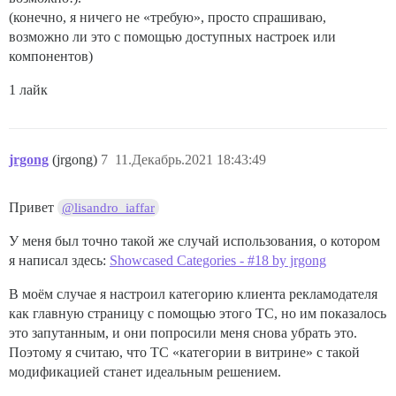
(конечно, я ничего не «требую», просто спрашиваю,
возможно ли это с помощью доступных настроек или
компонентов)
1 лайк
jrgong
(jrgong)
7
11.Декабрь.2021 18:43:49
Привет
@lisandro_iaffar
У меня был точно такой же случай использования, о котором
я написал здесь:
Showcased Categories - #18 by jrgong
В моём случае я настроил категорию клиента рекламодателя
как главную страницу с помощью этого TC, но им показалось
это запутанным, и они попросили меня снова убрать это.
Поэтому я считаю, что TC «категории в витрине» с такой
модификацией станет идеальным решением.