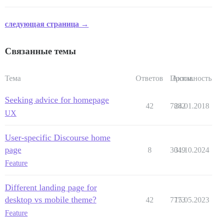
следующая страница →
Связанные темы
Тема
Ответов
Просм.
Активность
Seeking advice for homepage
42
7882
24.01.2018
UX
User-specific Discourse home
page
8
3049
31.10.2024
Feature
Different landing page for
desktop vs mobile theme?
42
7773
15.05.2023
Feature