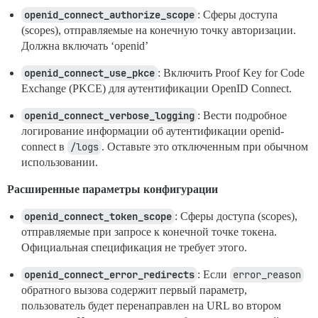
openid_connect_authorize_scope
: Сферы доступа
(scopes), отправляемые на конечную точку авторизации.
Должна включать ‘openid’
openid_connect_use_pkce
: Включить Proof Key for Code
Exchange (PKCE) для аутентификации OpenID Connect.
openid_connect_verbose_logging
: Вести подробное
логирование информации об аутентификации openid-
connect в
/logs
. Оставьте это отключенным при обычном
использовании.
Расширенные параметры конфигурации
openid_connect_token_scope
: Сферы доступа (scopes),
отправляемые при запросе к конечной точке токена.
Официальная спецификация не требует этого.
openid_connect_error_redirects
: Если
error_reason
обратного вызова содержит первый параметр,
пользователь будет перенаправлен на URL во втором