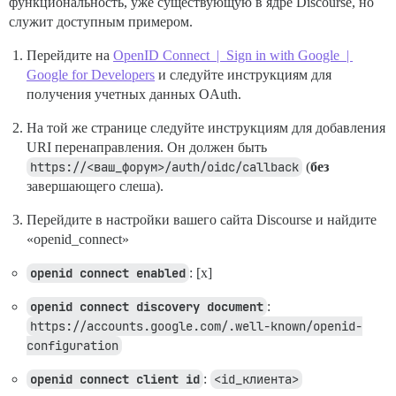
функциональность, уже существующую в ядре Discourse, но
служит доступным примером.
Перейдите на
OpenID Connect | Sign in with Google |
Google for Developers
и следуйте инструкциям для
получения учетных данных OAuth.
На той же странице следуйте инструкциям для добавления
URI перенаправления. Он должен быть
https://<ваш_форум>/auth/oidc/callback
(
без
завершающего слеша).
Перейдите в настройки вашего сайта Discourse и найдите
«openid_connect»
openid connect enabled
: [x]
openid connect discovery document
:
https://accounts.google.com/.well-known/openid-
configuration
openid connect client id
:
<id_клиента>