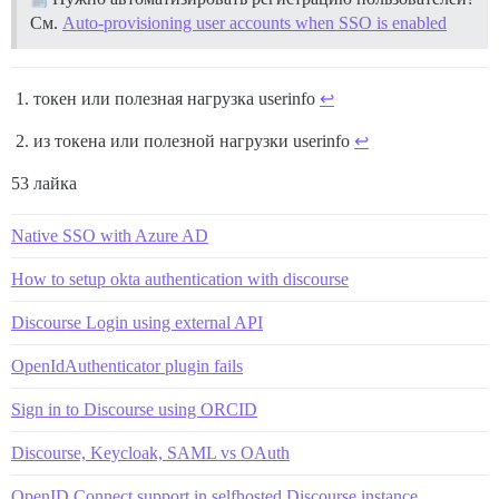
См.
Auto-provisioning user accounts when SSO is enabled
токен или полезная нагрузка userinfo
↩︎
из токена или полезной нагрузки userinfo
↩︎
53 лайка
Native SSO with Azure AD
How to setup okta authentication with discourse
Discourse Login using external API
OpenIdAuthenticator plugin fails
Sign in to Discourse using ORCID
Discourse, Keycloak, SAML vs OAuth
OpenID Connect support in selfhosted Discourse instance