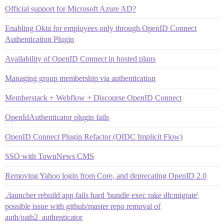
Official support for Microsoft Azure AD?
Enabling Okta for employees only through OpenID Connect
Authentication Plugin
Availability of OpenID Connect in hosted plans
Managing group membership via authentication
Memberstack + Webflow + Discourse OpenID Connect
OpenIdAuthenticator plugin fails
OpenID Connect Plugin Refactor (OIDC Implicit Flow)
SSO with TownNews CMS
Removing Yahoo login from Core, and deprecating OpenID 2.0
./launcher rebuild app fails hard 'bundle exec rake db:migrate'
possible issue with github/master repo removal of
auth/oath2_authenticator