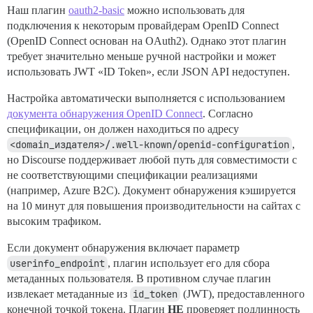
Наш плагин
oauth2-basic
можно использовать для
подключения к некоторым провайдерам OpenID Connect
(OpenID Connect основан на OAuth2). Однако этот плагин
требует значительно меньше ручной настройки и может
использовать JWT «ID Token», если JSON API недоступен.
Настройка автоматически выполняется с использованием
документа обнаружения OpenID Connect
. Согласно
спецификации, он должен находиться по адресу
<domain_издателя>/.well-known/openid-configuration
,
но Discourse поддерживает любой путь для совместимости с
не соответствующими спецификации реализациями
(например, Azure B2C). Документ обнаружения кэшируется
на 10 минут для повышения производительности на сайтах с
высоким трафиком.
Если документ обнаружения включает параметр
userinfo_endpoint
, плагин использует его для сбора
метаданных пользователя. В противном случае плагин
извлекает метаданные из
id_token
(JWT), предоставленного
конечной точкой токена. Плагин
НЕ
проверяет подлинность