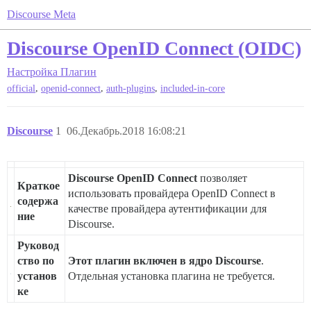
Discourse Meta
Discourse OpenID Connect (OIDC)
Настройка
Плагин
,
,
,
official
openid-connect
auth-plugins
included-in-core
Discourse
1
06.Декабрь.2018 16:08:21
Discourse OpenID Connect
позволяет
Краткое
использовать провайдера OpenID Connect в
содержа
качестве провайдера аутентификации для
ние
Discourse.
Руковод
ство по
Этот плагин включен в ядро Discourse
.
установ
Отдельная установка плагина не требуется.
ке