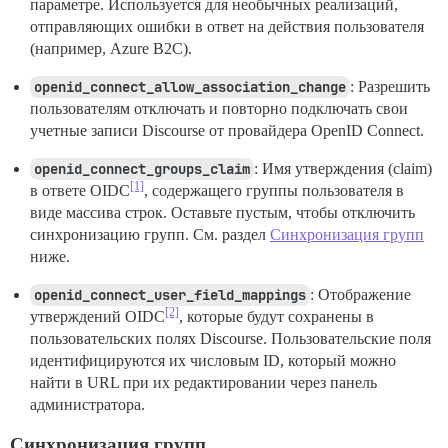
параметре. Используется для необычных реализаций,
отправляющих ошибки в ответ на действия пользователя
(например, Azure B2C).
openid_connect_allow_association_change
: Разрешить
пользователям отключать и повторно подключать свои
учетные записи Discourse от провайдера OpenID Connect.
openid_connect_groups_claim
: Имя утверждения (claim)
[1]
в ответе OIDC
, содержащего группы пользователя в
виде массива строк. Оставьте пустым, чтобы отключить
синхронизацию групп. См. раздел
Синхронизация групп
ниже.
openid_connect_user_field_mappings
: Отображение
[2]
утверждений OIDC
, которые будут сохранены в
пользовательских полях Discourse. Пользовательские поля
идентифицируются их числовым ID, который можно
найти в URL при их редактировании через панель
администратора.
Синхронизация групп