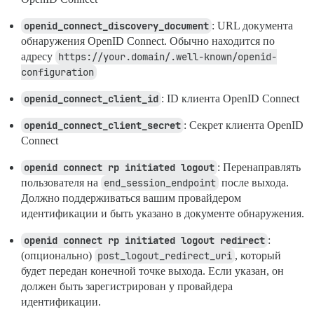
openid_connect_discovery_document
: URL документа
обнаружения OpenID Connect. Обычно находится по
адресу
https://your.domain/.well-known/openid-
configuration
openid_connect_client_id
: ID клиента OpenID Connect
openid_connect_client_secret
: Секрет клиента OpenID
Connect
openid connect rp initiated logout
: Перенаправлять
пользователя на
end_session_endpoint
после выхода.
Должно поддерживаться вашим провайдером
идентификации и быть указано в документе обнаружения.
openid connect rp initiated logout redirect
:
(опционально)
post_logout_redirect_uri
, который
будет передан конечной точке выхода. Если указан, он
должен быть зарегистрирован у провайдера
идентификации.