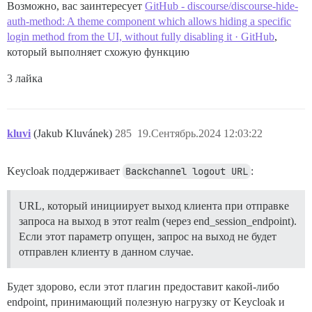
Возможно, вас заинтересует
GitHub - discourse/discourse-hide-
auth-method: A theme component which allows hiding a specific
login method from the UI, without fully disabling it · GitHub
,
который выполняет схожую функцию
3 лайка
kluvi
(Jakub Kluvánek)
285
19.Сентябрь.2024 12:03:22
Keycloak поддерживает
Backchannel logout URL
:
URL, который инициирует выход клиента при отправке
запроса на выход в этот realm (через end_session_endpoint).
Если этот параметр опущен, запрос на выход не будет
отправлен клиенту в данном случае.
Будет здорово, если этот плагин предоставит какой-либо
endpoint, принимающий полезную нагрузку от Keycloak и