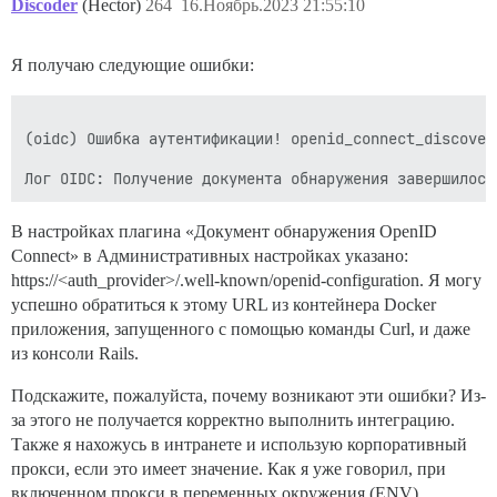
Discoder
(Hector)
264
16.Ноябрь.2023 21:55:10
Я получаю следующие ошибки:
(oidc) Ошибка аутентификации! openid_connect_discover
В настройках плагина «Документ обнаружения OpenID
Connect» в Административных настройках указано:
https://<auth_provider>/.well-known/openid-configuration. Я могу
успешно обратиться к этому URL из контейнера Docker
приложения, запущенного с помощью команды Curl, и даже
из консоли Rails.
Подскажите, пожалуйста, почему возникают эти ошибки? Из-
за этого не получается корректно выполнить интеграцию.
Также я нахожусь в интранете и использую корпоративный
прокси, если это имеет значение. Как я уже говорил, при
включенном прокси в переменных окружения (ENV)