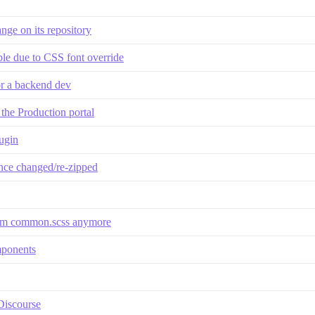
nge on its repository
le due to CSS font override
or a backend dev
the Production portal
ugin
nce changed/re-zipped
rom common.scss anymore
mponents
 Discourse