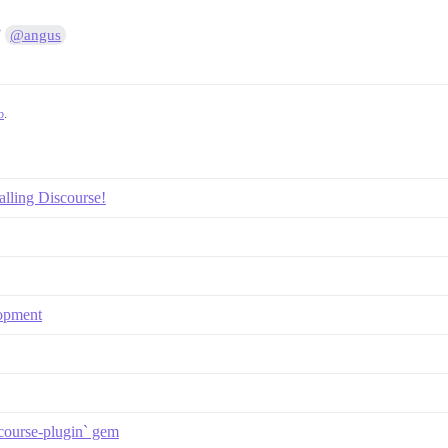
”
@angus
b
.
alling Discourse!
lopment
course-plugin` gem