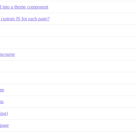
nd into a theme component
p custom JS for each page?
iscourse
eme
ts
ing)
epage