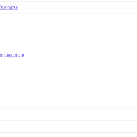
 Discourse
e management