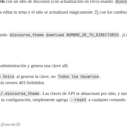
rlo
con un sitio de discourse (con actualización en vivo) usando
disco
 editar tu tema y el sitio se actualizará mágicamente
con los cambio
sando
discourse_theme download NOMBRE_DE_TU_DIRECTORIO
. ¡L
administración y genera una clave allí.
o Único
al generar la clave, no
Todos los Usuarios
.
rás errores 403 forbidden.
~/.discourse_theme
. Las claves de API se almacenan por sitio, y t
ar tu configuración, simplemente agrega
--reset
a cualquier comando y
”
@awole20