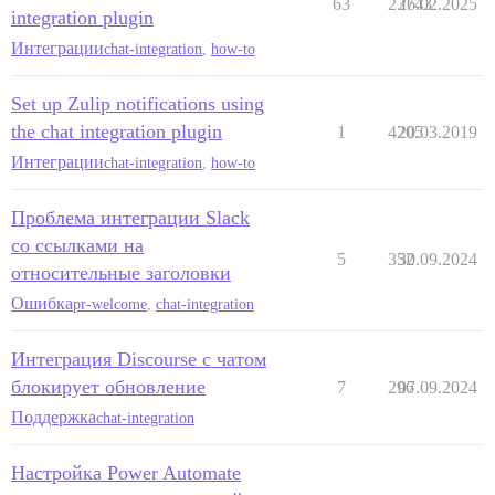
63
23743
26.02.2025
integration plugin
Интеграции
chat-integration
,
how-to
Set up Zulip notifications using
the chat integration plugin
1
4205
20.03.2019
Интеграции
chat-integration
,
how-to
Проблема интеграции Slack
со ссылками на
5
352
30.09.2024
относительные заголовки
Ошибка
pr-welcome
,
chat-integration
Интеграция Discourse с чатом
блокирует обновление
7
296
07.09.2024
Поддержка
chat-integration
Настройка Power Automate