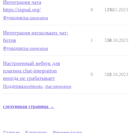
Интеграция чата
https://signal.org/
8
1216
23.11.2023
Функция
chat-integration
Интеграция нескольких чат-
ботов
1
334
30.10.2023
Функция
chat-integration
Настроенный вебхук для
плагина chat-integration
0
312
18.10.2023
иногда не срабатывает
Поддержка
webhooks
,
chat-integration
следующая страница →
Главная
Категории
Рекомендации