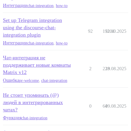
Интеграции
chat-integration
,
how-to
Set up Telegram integration
using the discourse-chat-
92
19204
31.10.2025
integration plugin
Интеграции
chat-integration
,
how-to
Чат-интеграция не
поддерживает новые комнаты
2
228
19.08.2025
Matrix v12
Ошибка
pr-welcome
,
chat-integration
Не стоит упоминать (@)
людей в интегрированных
0
64
09.08.2025
чатах?
Функция
chat-integration