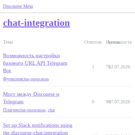
Discourse Meta
chat-integration
Тема
Ответов
Просм.
Активность
Возможность настройки
базового URL API Telegram
1
79
22.07.2026
Bot
Функция
chat-integration
Мост между Discourse и
Telegram
0
95
07.07.2026
Плагин
chat-integration
,
chat
Set up Slack notifications using
the discourse-chat-integration