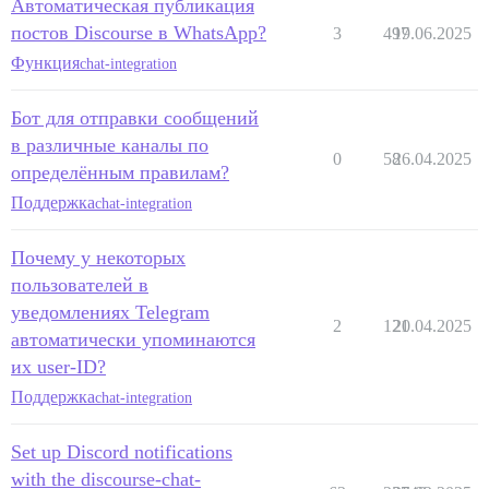
Автоматическая публикация
постов Discourse в WhatsApp?
3
497
19.06.2025
Функция
chat-integration
Бот для отправки сообщений
в различные каналы по
0
58
26.04.2025
определённым правилам?
Поддержка
chat-integration
Почему у некоторых
пользователей в
уведомлениях Telegram
2
121
20.04.2025
автоматически упоминаются
их user-ID?
Поддержка
chat-integration
Set up Discord notifications
with the discourse-chat-