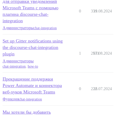
для отправки уведомлений
Microsoft Teams с помощью
0
331
19.08.2024
плагина discourse-chat-
integration
Администраторы
chat-integration
Set up Gitter notifications using
the discourse-chat-integration
1
2531
07.08.2024
plugin
Администраторы
chat-integration
,
how-to
Прекращение поддержки
Power Automate и коннектора
0
222
16.07.2024
веб-хуков Microsoft Teams
Функция
chat-integration
Мы хотели бы добавить