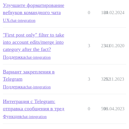
Улучшите форматирование
вебхуков командного чата
0
184
29.02.2024
UX
chat-integration
"First post only" filter to take
into account edits/merge into
3
2341
31.01.2020
category after the fact?
Поддержка
chat-integration
Вариант закрепления в
Telegram
3
3252
28.11.2023
Поддержка
chat-integration
Интеграция с Telegram:
отправка сообщения в тред
0
596
03.04.2023
Функция
chat-integration