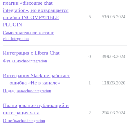
плагин «discourse chat
integration», но возвращается
5
530
15.05.2024
ошибка INCOMPATIBLE
PLUGIN
Самостоятельное хостинг
chat-integration
Интеграция с Libera Chat
0
395
18.03.2024
Функция
chat-integration
Интеграция Slack не работает
— ошибка «Не в канале»
1
12513
14.03.2020
Поддержка
chat-integration
Планирование публикаций и
интеграция чата
2
224
01.03.2024
Ошибка
chat-integration