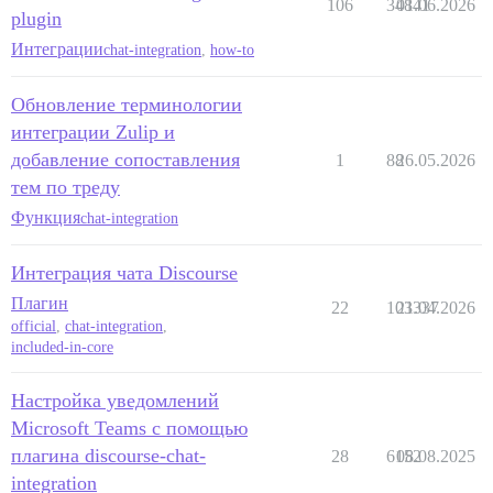
106
34841
01.06.2026
plugin
Интеграции
chat-integration
,
how-to
Обновление терминологии
интеграции Zulip и
добавление сопоставления
1
88
26.05.2026
тем по треду
Функция
chat-integration
Интеграция чата Discourse
Плагин
22
103337
21.04.2026
official
,
chat-integration
,
included-in-core
Настройка уведомлений
Microsoft Teams с помощью
плагина discourse-chat-
28
6152
08.08.2025
integration