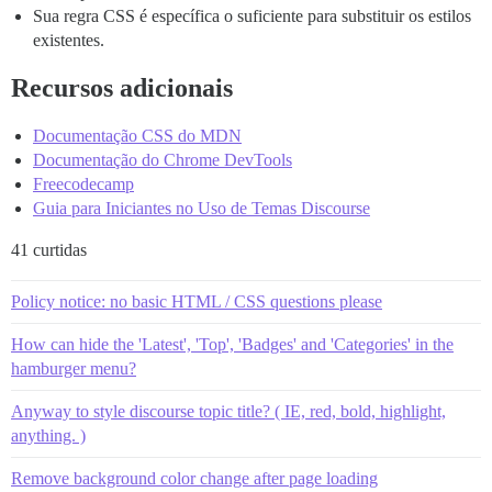
Sua regra CSS é específica o suficiente para substituir os estilos
existentes.
Recursos adicionais
Documentação CSS do MDN
Documentação do Chrome DevTools
Freecodecamp
Guia para Iniciantes no Uso de Temas Discourse
41 curtidas
Policy notice: no basic HTML / CSS questions please
How can hide the 'Latest', 'Top', 'Badges' and 'Categories' in the
hamburger menu?
Anyway to style discourse topic title? ( IE, red, bold, highlight,
anything. )
Remove background color change after page loading