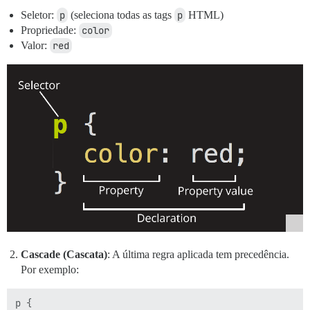
Seletor:
p
(seleciona todas as tags
p
HTML)
Propriedade:
color
Valor:
red
Cascade (Cascata)
: A última regra aplicada tem precedência.
Por exemplo:
p {
