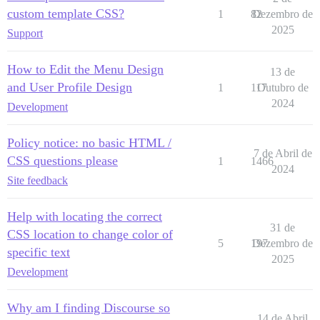
custom template CSS?
1
82
Dezembro de
2025
Support
How to Edit the Menu Design
13 de
and User Profile Design
1
117
Outubro de
2024
Development
Policy notice: no basic HTML /
7 de Abril de
CSS questions please
1
1466
2024
Site feedback
Help with locating the correct
31 de
CSS location to change color of
5
197
Dezembro de
specific text
2025
Development
Why am I finding Discourse so
14 de Abril