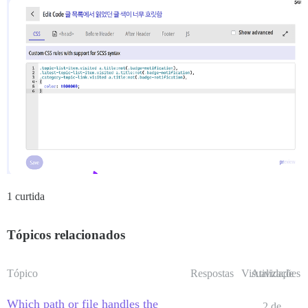
1 curtida
Tópicos relacionados
Tópico
Respostas
Visualizações
Atividade
Which path or file handles the
2 de