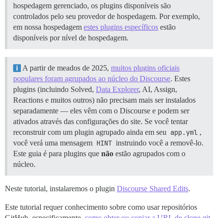
hospedagem gerenciado, os plugins disponíveis são
controlados pelo seu provedor de hospedagem. Por exemplo,
em nossa hospedagem
estes plugins específicos
estão
disponíveis por nível de hospedagem.
A partir de meados de 2025,
muitos plugins oficiais
populares foram agrupados ao núcleo do Discourse
. Estes
plugins (incluindo Solved,
Data Explorer
, AI, Assign,
Reactions e muitos outros) não precisam mais ser instalados
separadamente — eles vêm com o Discourse e podem ser
ativados através das configurações do site. Se você tentar
reconstruir com um plugin agrupado ainda em seu
app.yml
,
você verá uma mensagem
HINT
instruindo você a removê-lo.
Este guia é para plugins que
não
estão agrupados com o
núcleo.
Neste tutorial, instalaremos o plugin
Discourse Shared Edits
.
Este tutorial requer conhecimento sobre como usar repositórios
GitHub, especificamente,
como obter ou copiar a URL de clone git