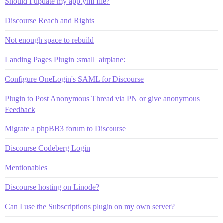
Should I update my app.yml file?
Discourse Reach and Rights
Not enough space to rebuild
Landing Pages Plugin :small_airplane:
Configure OneLogin's SAML for Discourse
Plugin to Post Anonymous Thread via PN or give anonymous
Feedback
Migrate a phpBB3 forum to Discourse
Discourse Codeberg Login
Mentionables
Discourse hosting on Linode?
Can I use the Subscriptions plugin on my own server?