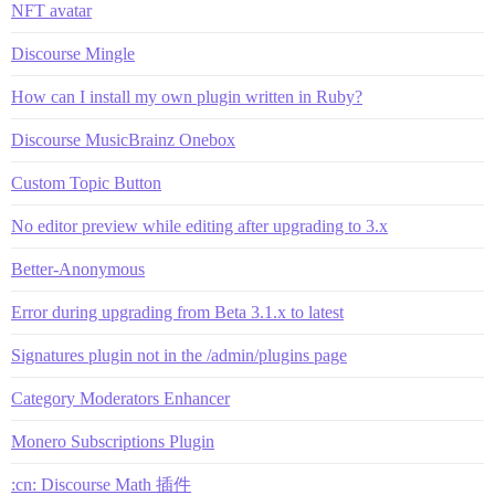
NFT avatar
Discourse Mingle
How can I install my own plugin written in Ruby?
Discourse MusicBrainz Onebox
Custom Topic Button
No editor preview while editing after upgrading to 3.x
Better-Anonymous
Error during upgrading from Beta 3.1.x to latest
Signatures plugin not in the /admin/plugins page
Category Moderators Enhancer
Monero Subscriptions Plugin
:cn: Discourse Math 插件