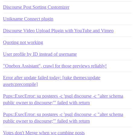
Discourse Post Sorting Customizer
Unikname Connect plugin
Discourse Video Upload Plugin with YouTube and Vimeo
Quoting not working
User profile by ID instead of username
"Onebox Assistant", crawl for those previews reliably!
Error after update failed today: [rake themes:update
assets:precompile]
Pups::ExecError: su postgres -c 'psql discourse -c "alter schema
public owner to discourse;"' failed with return
Pups::ExecError: su postgres -c 'psql discourse -c "alter schema
public owner to discourse;"' failed with return
Votes don't Merge when we combine posts