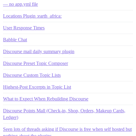
— no app.yml file
Locations Plugin :earth_africa:
User Response Times
Babble Chat
Discourse mail daily summary plugin
Discourse Preset Topic Composer
Discourse Custom Topic Lists
Highest-Post Excerpts in Topic List
What to Expect When Rebuilding Discourse
Discourse Points Mall (Check-in, Shop, Orders, Makeup Cards,
Ledger)
Seen lots of threads asking if Discourse is free when self hosted but
nothing about the plugins